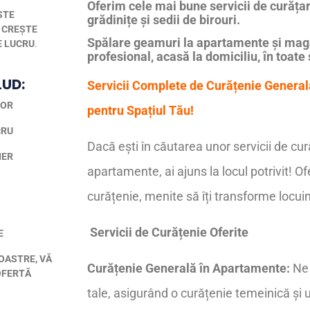
Oferim cele mai bune servicii de curăța
STE
grădinițe și sedii de birouri.
 CREȘTE
Spălare geamuri la apartamente și maga
E LUCRU
.
profesional, acasă la domiciliu, în toate
LUD:
Servicii Complete de Curățenie Generală
LOR
pentru Spațiul Tău!
CRU
Dacă ești în căutarea unor servicii de cur
IER
apartamente, ai ajuns la locul potrivit! O
curățenie, menite să îți transforme locuin
Servicii de Curățenie Oferite
E
NOASTRE, VĂ
Curățenie Generală în Apartamente:
Ne 
OFERTĂ
tale, asigurând o curățenie temeinică și 