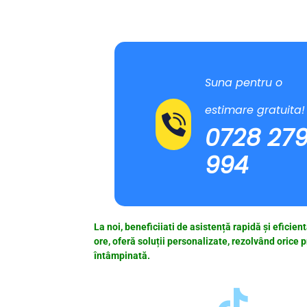
Suna pentru o
estimare gratuita!
0728 27
994
La noi, beneficiiati de asistență rapidă și eficien
ore, oferă soluții personalizate, rezolvând orice
întâmpinată.