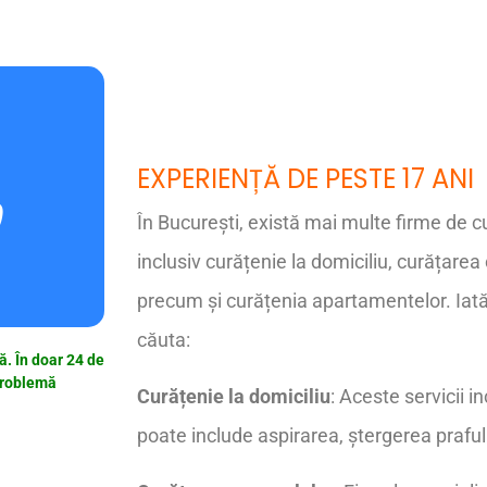
EXPERIENȚĂ DE PESTE 17 ANI
9
În București, există mai multe firme de cu
inclusiv curățenie la domiciliu, curățarea
precum și curățenia apartamentelor. Iată c
căuta:
tă. În doar 24 de
 problemă
Curățenie la domiciliu
: Aceste servicii i
poate include aspirarea, ștergerea prafulu