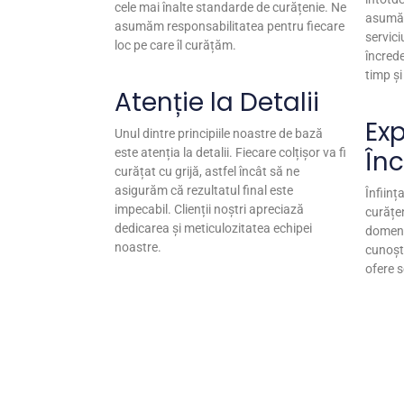
cele mai înalte standarde de curățenie. Ne
asumăm
asumăm responsabilitatea pentru fiecare
servici
loc pe care îl curățăm.
încrede
timp și
Atenție la Detalii
Exp
Unul dintre principiile noastre de bază
În
este atenția la detalii. Fiecare colțișor va fi
curățat cu grijă, astfel încât să ne
asigurăm că rezultatul final este
Înființ
impecabil. Clienții noștri apreciază
curățen
dedicarea și meticulozitatea echipei
domeni
noastre.
cunoști
ofere s