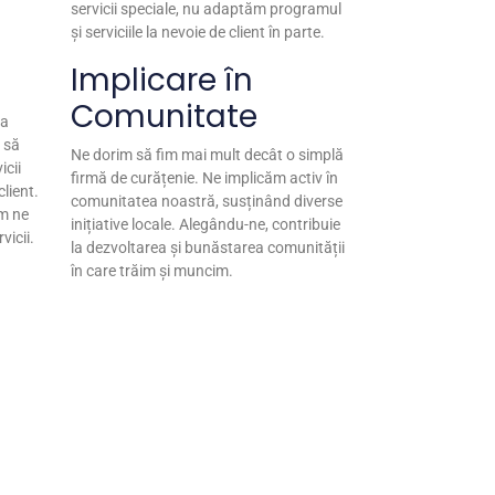
servicii speciale, nu adaptăm programul
și serviciile la nevoie de client în parte.
Implicare în
Comunitate
ea
 să
Ne dorim să fim mai mult decât o simplă
icii
firmă de curățenie. Ne implicăm activ în
lient.
comunitatea noastră, susținând diverse
im ne
inițiative locale. Alegându-ne, contribuie
vicii.
la dezvoltarea și bunăstarea comunității
în care trăim și muncim.