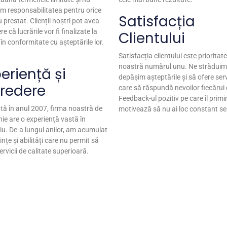
 responsabilitatea pentru orice
Satisfacția
u prestat. Clienții noștri pot avea
re că lucrările vor fi finalizate la
Clientului
 în conformitate cu așteptările lor.
Satisfacția clientului este prioritat
noastră numărul unu. Ne străduim
eriență și
depășim așteptările și să ofere serv
credere
care să răspundă nevoilor fiecărui c
Feedback-ul pozitiv pe care îl prim
ată în anul 2007, firma noastră de
motivează să nu ai loc constant ser
ie are o experiență vastă în
u. De-a lungul anilor, am acumulat
nțe și abilități care nu permit să
ervicii de calitate superioară.