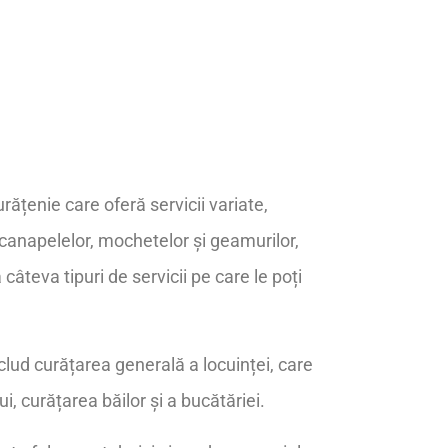
rățenie care oferă servicii variate,
 canapelelor, mochetelor și geamurilor,
âteva tipuri de servicii pe care le poți
nclud curățarea generală a locuinței, care
i, curățarea băilor și a bucătăriei.