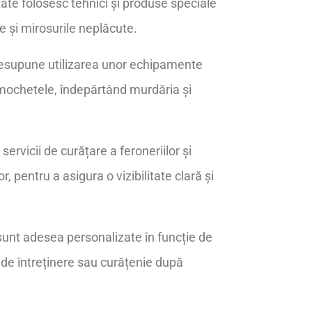
zate folosesc tehnici și produse speciale
e și mirosurile neplăcute.
presupune utilizarea unor echipamente
e mochetele, îndepărtând murdăria și
servicii de curățare a feroneriilor și
or, pentru a asigura o vizibilitate clară și
 sunt adesea personalizate în funcție de
e de întreținere sau curățenie după