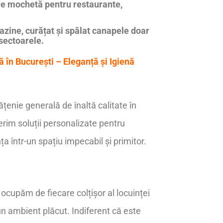
re mochetă pentru restaurante,
zine, curățat și spălat canapele doar
 sectoarele.
 în București – Eleganță și Igienă
ățenie generală de înaltă calitate în
ferim soluții personalizate pentru
ța într-un spațiu impecabil și primitor.
ocupăm de fiecare colțișor al locuinței
un ambient plăcut. Indiferent că este