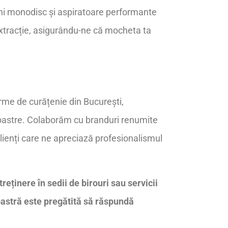
ini monodisc și aspiratoare performante
-extracție, asigurându-ne că mocheta ta
rme de curățenie din București,
 noastre. Colaborăm cu branduri renumite
lienți care ne apreciază profesionalismul
reținere în sedii de birouri sau servicii
oastră este pregătită să răspundă