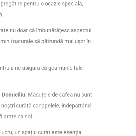
pregătire pentru o ocazie specială,
ă.
ate nu doar că îmbunătățesc aspectul
uminii naturale să pătrundă mai ușor în
entru a ne asigura că geamurile tale
a Domiciliu:
Măsuțele de cafea nu sunt
i noștri curăță canapelele, îndepărtând
ă arate ca noi.
lucru, un spațiu curat este esențial