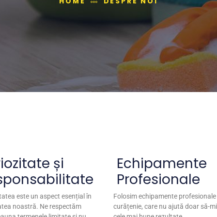
HOME
DESPRE NOI
iozitate și
Echipamente
sponsabilitate
Profesionale
tatea este un aspect esențial în
Folosim echipamente profesionale
tatea noastră. Ne respectăm
curățenie, care nu ajută doar să-mi
auna termenele limitate și nu
cele mai bune rezultate.