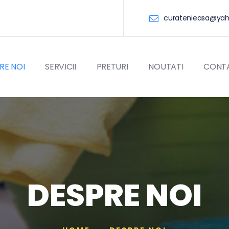
curatenieasa@ya
RE NOI
SERVICII
PRETURI
NOUTATI
CONT
DESPRE NOI