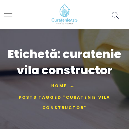
Etichetă:
curatenie
vila constructor
HOME
POSTS TAGGED "CURATENIE VILA
CONSTRUCTOR"